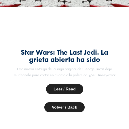
Star Wars: The Last Jedi. La
grieta abierta ha sido
Esta nueva entrega de la saga original de George Lucas dejó
mucha tela para cortar en cuanto a la polémica. ¿Se 'Dinsey-izó'?
Leer / Read
Volver / Back